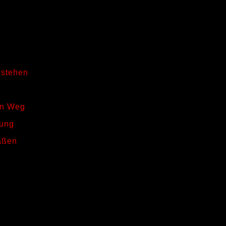
e
 stehen
en Weg
rung
raßen