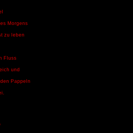
el
 des Morgens
st zu leben
n Fluss
eich und
 den Pappeln
i.
e