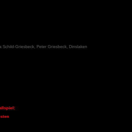
ga Schild-Griesbeck, Peter Griesbeck, Dinslaken
llspiel:
isten