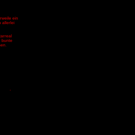
rweile ein
allerlei
tarreal
 bunte
hen.
laken
,