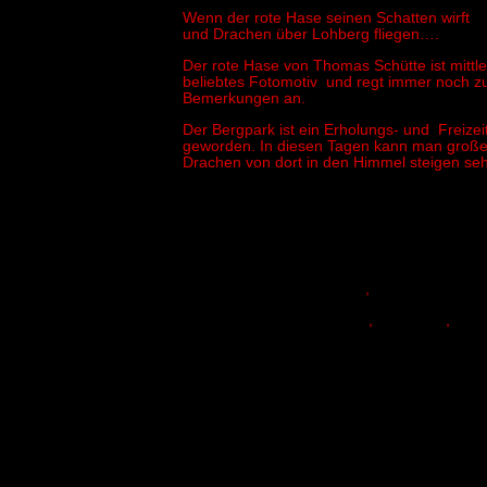
Wenn der rote Hase seinen Schatten wirft
und Drachen über Lohberg fliegen….
Der rote Hase von Thomas Schütte ist mittle
beliebtes Fotomotiv und regt immer noch zu 
Bemerkungen an.
Der Bergpark ist ein Erholungs- und Freizei
geworden. In diesen Tagen kann man große
Drachen von dort in den Himmel steigen se
Kunstgalerie Atelier Freiart
,
Walburga Schild-Griesbeck
,
Künstlerin
,
Dins
NRW