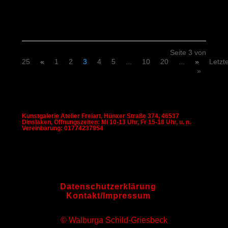
Seite 3 von
25
«
1
2
3
4
5
...
10
20
...
»
Letzt
»
Kunstgalerie Atelier Freiart, Hünxer Straße 374, 46537
Dinslaken, Öffnungszeiten: Mi 10-13 Uhr, Fr 15-18 Uhr, u. n.
Vereinbarung: 01774237954
Datenschutzerklärung
Kontakt/Impressum
© Walburga Schild-Griesbeck