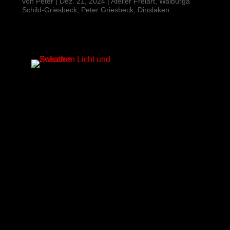
von
Peter
|
Dez. 21, 2024
|
Atelier Freiart, Walburga
Schild-Griesbeck, Peter Griesbeck, Dinslaken